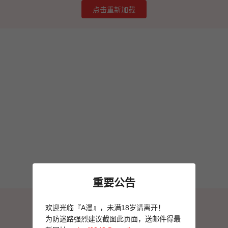
点击重新加载
重要公告
图片加载失败
欢迎光临『A漫』，未满18岁请离开！
点击重新加载
为防迷路强烈建议截图此页面，送邮件得最