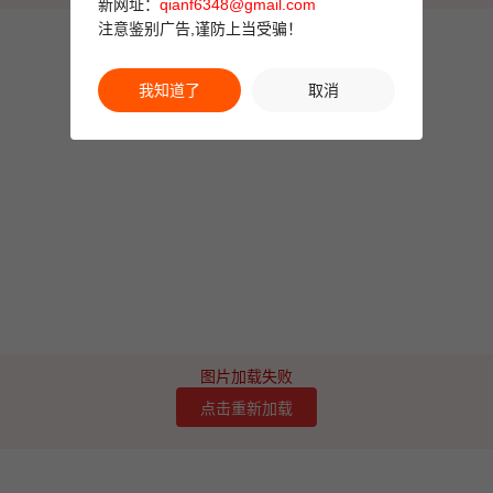
新网址：
qianf6348@gmail.com
注意鉴别广告,谨防上当受骗！
我知道了
取消
图片加载失败
点击重新加载